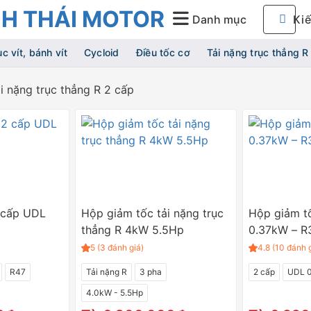
Tìm
Danh mục
Kiế
kiếm:
ục vít, bánh vít
Cycloid
Điều tốc cơ
Tải nặng trục thẳng R
i nặng trục thẳng R 2 cấp
 cấp UDL
Hộp giảm tốc tải nặng trục
Hộp giảm t
thẳng R 4kW 5.5Hp
0.37kW – R
5 (3 đánh giá)
4.8 (10 đánh 
R47
Tải nặng R
3 pha
2 cấp
UDL 
4.0kW - 5.5Hp