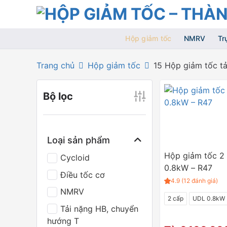
Bỏ
qua
nội
Hộp giảm tốc
NMRV
Tr
dung
Trang chủ
Hộp giảm tốc
15 Hộp giảm tốc tả
Bộ lọc
Loại sản phẩm
Hộp giảm tốc 2
Cycloid
0.8kW – R47
Điều tốc cơ
4.9 (12 đánh giá)
NMRV
2 cấp
UDL 0.8kW
Tải nặng HB, chuyển
hướng T