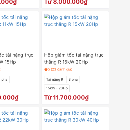
0.000₫
Từ 8.000.000₫
c tải nặng trục
Hộp giảm tốc tải nặng trục
kW 15Hp
thẳng R 15kW 20Hp
)
5 (23 đánh giá)
3 pha
Tải nặng R
3 pha
15kW - 20Hp
0.000₫
Từ 11.700.000₫