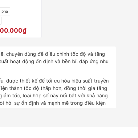
3 pha
000.000₫
ẽ, chuyên dùng để điều chỉnh tốc độ và tăng
suất hoạt động ổn định và bền bỉ, đáp ứng nhu
u, được thiết kế để tối ưu hóa hiệu suất truyền
ện thành tốc độ thấp hơn, đồng thời gia tăng
iảm tốc, loại hộp số này nổi bật với khả năng
òi hỏi sự ổn định và mạnh mẽ trong điều kiện
 là các dòng motor
giảm tốc tải nặng
, thiết bị
hỉ tối ưu hóa việc sử dụng năng lượng mà còn
ng cao hiệu quả sản xuất.