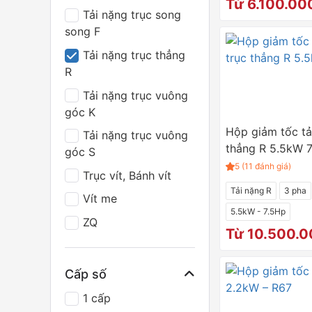
Từ 6.100.00
Tải nặng trục song
song F
Tải nặng trục thẳng
R
Tải nặng trục vuông
góc K
Hộp giảm tốc tả
Tải nặng trục vuông
thẳng R 5.5kW 
góc S
5 (11 đánh giá)
Trục vít, Bánh vít
Tải nặng R
3 pha
Vít me
5.5kW - 7.5Hp
ZQ
Từ 10.500.
Cấp số
1 cấp