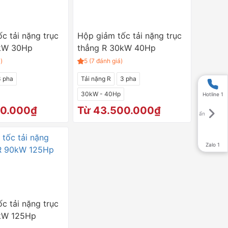
c tải nặng trục
Hộp giảm tốc tải nặng trục
2kW 30Hp
thẳng R 30kW 40Hp
)
5 (7 đánh giá)
3 pha
Tải nặng R
3 pha
30kW - 40Hp
Hotline 1
00.000₫
Từ 43.500.000₫
Zalo 1
c tải nặng trục
kW 125Hp