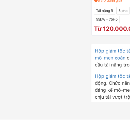
5 (10 đánh giá)
Tải nặng R
3 pha
55kW - 75Hp
Từ 120.000
Hộp giảm tốc tả
mô-men xoắn
ch
cầu tải nặng tr
Hộp giảm tốc tả
động. Chức năng
đáng kể mô-men 
chịu tải vượt t
vận hành khắc n
Khi được tích h
này mang lại mộ
đảm bảo hoạt độ