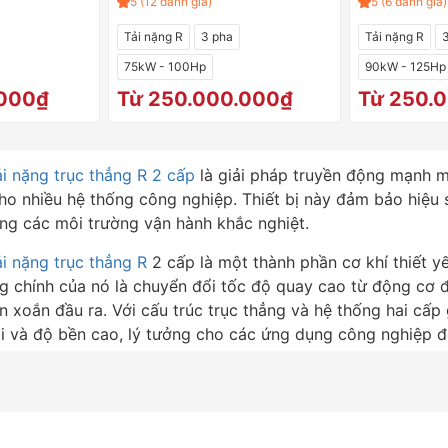
5 (12 đánh giá)
5 (6 đánh giá)
Tải nặng R
3 pha
Tải nặng R
75kW - 100Hp
90kW - 125Hp
.000₫
Từ 250.000.000₫
Từ 250.
i nặng trục thẳng R 2 cấp
là giải pháp truyền động mạnh m
o nhiều hệ thống công nghiệp. Thiết bị này đảm bảo hiệu 
ong các môi trường vận hành khắc nghiệt.
i nặng trục thẳng R
2 cấp là một thành phần cơ khí thiết yế
 chính của nó là chuyển đổi tốc độ quay cao từ động cơ đi
xoắn đầu ra. Với cấu trúc trục thẳng và hệ thống hai cấp g
rội và độ bền cao, lý tưởng cho các ứng dụng công nghiệp đ
ghiệt.
ợp cùng động cơ điện, tạo thành
motor giảm tốc
, đặc biệt
t giải pháp truyền động toàn diện. Sự kết hợp này không c
ng liên tục, đáng tin cậy trong thời gian dài, góp phần nâ