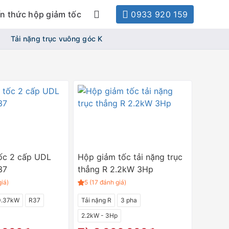
n thức hộp giảm tốc
0933 920 159
Tải nặng trục vuông góc K
ốc 2 cấp UDL
Hộp giảm tốc tải nặng trục
37
thẳng R 2.2kW 3Hp
giá)
5 (17 đánh giá)
0.37kW
R37
Tải nặng R
3 pha
2.2kW - 3Hp