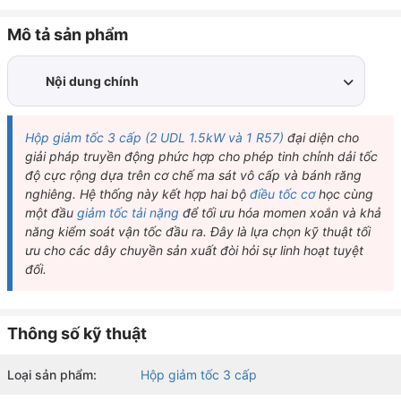
Mô tả sản phẩm
Nội dung chính
1.
Thiết kế tổng quan hộp giảm tốc 3 cấp (2 UDL 1.5kW và
1 R57)
Hộp giảm tốc 3 cấp (2 UDL 1.5kW và 1 R57)
đại diện cho
giải pháp truyền động phức hợp cho phép tinh chỉnh dải tốc
2.
Cấu tạo chi tiết hộp giảm tốc 3 cấp (2 UDL 1.5kW và 1
độ cực rộng dựa trên cơ chế ma sát vô cấp và bánh răng
R57)
nghiêng. Hệ thống này kết hợp hai bộ
điều tốc cơ
học cùng
2.1.
Bộ điều tốc cơ vô cấp UDL 1.5kW
một đầu
giảm tốc tải nặng
để tối ưu hóa momen xoắn và khả
2.2.
Đầu giảm tốc bánh răng tải nặng R57
năng kiểm soát vận tốc đầu ra. Đây là lựa chọn kỹ thuật tối
3.
Thông số kỹ thuật và dải truyền động thực tế
ưu cho các dây chuyền sản xuất đòi hỏi sự linh hoạt tuyệt
4.
Ưu điểm nổi bật hộp giảm tốc 3 cấp (2 UDL 1.5kW và 1
đối.
R57)
Key Takeaways về
Hộp giảm tốc 3 cấp
(2 UDL 1.5kW và 1 R57)
5.
Ứng dụng thực tế và phân tích Case Study
Thông số kỹ thuật
6.
So sánh hiệu năng giữa các dòng giảm tốc
Khả năng điều chỉnh dải tốc độ siêu rộng thông qua cơ chế
ghép nối tầng hai bộ UDL.
7.
Hướng dẫn bảo trì định kỳ cho thiết bị
Loại sản phẩm:
Hộp giảm tốc 3 cấp
8.
Lý do nên lựa chọn sản phẩm tại Hopgiamtoc.org
Momen xoắn đầu ra ổn định nhờ cấu trúc bánh răng nghiêng