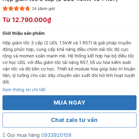
24
(đánh giá)
4.74
23
trên 5
Từ 12.790.000₫
dựa trên
đánh giá
Giới thiệu sản phẩm
Hộp giảm tốc 3 cấp (2 UDL 1.5kW và 1 R57) là giải pháp truyền
động phức hợp, cung cấp khả năng điều chỉnh dải tốc độ cực
rộng và momen xoắn mạnh mẽ. Hệ thống kết hợp hai bộ điều tốc
cơ học UDL với đầu giảm tốc tải nặng R57, tối ưu hóa kiểm soát
vận tốc và độ bền cơ học. Thiết kế module hóa giúp bảo trì thuận
tiện, lý tưởng cho các dây chuyền sản xuất đòi hỏi linh hoạt tuyệt
đối.
Xem thông tin chi tiết
MUA NGAY
Chat zalo tư vấn
Gọi mua hàng
0933920159