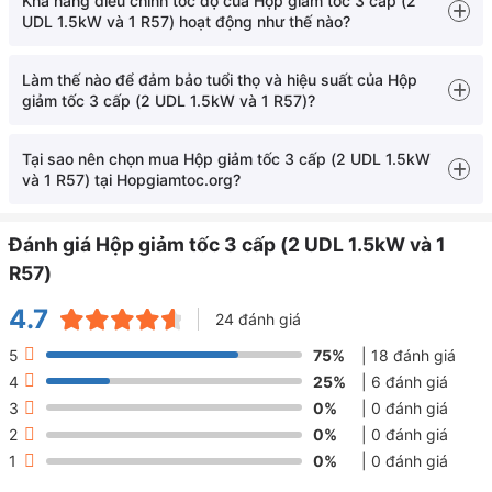
Khả năng điều chỉnh tốc độ của Hộp giảm tốc 3 cấp (2
một hệ thống truyền động có tính tùy biến cao cho người sử dụng
Then:
8mm
UDL 1.5kW và 1 R57) hoạt động như thế nào?
chuyên nghiệp.
Tốc độ vòng quay
0.3 - 140 vòng/phút
Làm thế nào để đảm bảo tuổi thọ và hiệu suất của Hộp
trục ra:
giảm tốc 3 cấp (2 UDL 1.5kW và 1 R57)?
Tại sao nên chọn mua Hộp giảm tốc 3 cấp (2 UDL 1.5kW
và 1 R57) tại Hopgiamtoc.org?
Đánh giá Hộp giảm tốc 3 cấp (2 UDL 1.5kW và 1
R57)
4.7
24 đánh giá
Thiết kế tổng quan hộp giảm tốc 3 cấp (2 UDL 1.5kW và 1 R57)
Được xếp
5
75%
| 18 đánh giá
hạng
4.7
5
Cấu tạo chi tiết hộp giảm tốc 3 cấp (2 UDL
4
25%
| 6 đánh giá
sao
1.5kW và 1 R57)
3
0%
| 0 đánh giá
2
0%
| 0 đánh giá
Cấu trúc nội tại của thiết bị được phân chia thành các module
1
0%
| 0 đánh giá
chức năng riêng biệt nhằm thực hiện nhiệm vụ biến đổi vận tốc